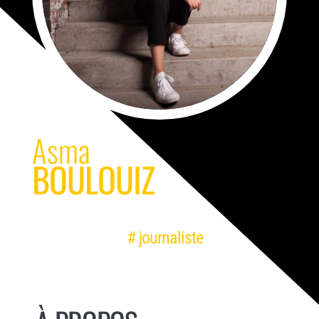
Asma
BOULOUIZ
# journaliste