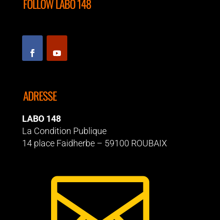
o
n
p
FOLLOW LABO 148
o
p
k
ADRESSE
LABO 148
La Condition Publique
14 place Faidherbe – 59100 ROUBAIX
