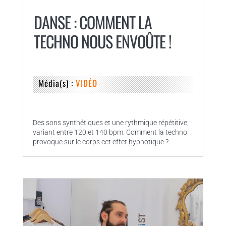
DANSE : COMMENT LA
TECHNO NOUS ENVOÛTE !
Média(s) :
VIDÉO
Des sons synthétiques et une rythmique répétitive,
variant entre 120 et 140 bpm. Comment la techno
provoque sur le corps cet effet hypnotique ?