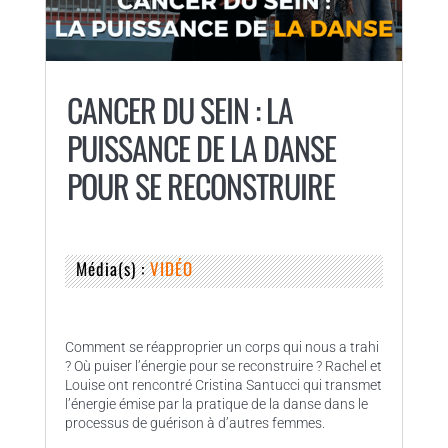
CANCER DU SEIN : LA
PUISSANCE DE LA DANSE
POUR SE RECONSTRUIRE
Média(s) :
VIDÉO
Comment se réapproprier un corps qui nous a trahi
? Où puiser l’énergie pour se reconstruire ? Rachel et
Louise ont rencontré Cristina Santucci qui transmet
l’énergie émise par la pratique de la danse dans le
processus de guérison à d’autres femmes.