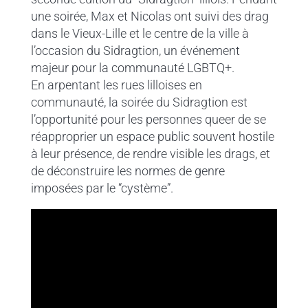
une soirée, Max et Nicolas ont suivi des drag
dans le Vieux-Lille et le centre de la ville à
l’occasion du Sidragtion, un événement
majeur pour la communauté LGBTQ+.
En arpentant les rues lilloises en
communauté, la soirée du Sidragtion est
l’opportunité pour les personnes queer de se
réapproprier un espace public souvent hostile
à leur présence, de rendre visible les drags, et
de déconstruire les normes de genre
imposées par le “cystème”.