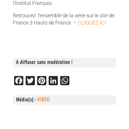
l’Institut Français.
Retrouvez l’ensemble de la série sur le site de
France 3 Hauts de France –
CLIQUEZ ICI
A diffuser sans modération !
F
T
Pi
Li
W
a
wi
nt
n
h
c
tt
er
k
at
Média(s) :
VIDÉO
e
er
e
e
s
b
st
dI
A
o
n
p