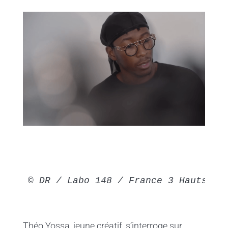
© DR / Labo 148 / France 3 Hauts de
T
héo Yossa, jeune créatif, s’interroge sur