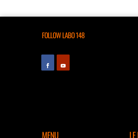
o
n
p
o
p
k
FOLLOW LABO 148
MENU
LE