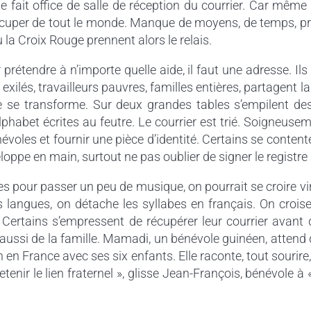
 fait office de salle de réception du courrier. Car même s’
occuper de tout le monde. Manque de moyens, de temps, p
la Croix Rouge prennent alors le relais.
prétendre à n’importe quelle aide, il faut une adresse. I
xilés, travailleurs pauvres, familles entières, partagent la b
ce se transforme. Sur deux grandes tables s’empilent d
alphabet écrites au feutre. Le courrier est trié. Soigneus
énévoles et fournir une pièce d’identité. Certains se conte
veloppe en main, surtout ne pas oublier de signer le registre 
intes pour passer un peu de musique, on pourrait se croire v
es langues, on détache les syllabes en français. On crois
Certains s’empressent de récupérer leur courrier avant 
 aussi de la famille. Mamadi, un bénévole guinéen, attend 
en France avec ses six enfants. Elle raconte, tout sourire, à
etenir le lien fraternel », glisse Jean-François, bénévole à 