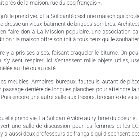
ait près de la maison, rue du coq français ».
’elle prend vie. « La Solidarité c’est une maison qui protè
 se dresse un vieux bâtiment de briques sombres. Architect
 en faire don à La Mission populaire, une association ca
tion : la maison offre son toit à tous ceux qui le souhaiten
e y a pris ses aises, faisant craqueler le bitume. On pou
 s’y sent respirer. Ici s’entassent mille objets utiles, u
mêlée au thé ou au café.
 les meubles. Armoires, bureaux, fauteuils, autant de piè
n passage derrière de longues planches pour atteindre la bib
s encore une autre salle aux trésors, brocante de vaissel
’elle prend vie. La Solidarité vibre au rythme du coeur et
ert une salle de discussion pour les femmes et les LGB
 y a aussi deux professeurs de français qui dispensent des