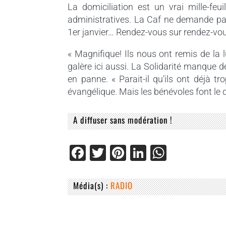
La domiciliation est un vrai mille-feui
administratives. La Caf ne demande pa
1er janvier… Rendez-vous sur rendez-vous.
« Magnifique! Ils nous ont remis de la l
galère ici aussi. La Solidarité manque de
en panne. « Parait-il qu’ils ont déjà t
évangélique. Mais les bénévoles font le do
A diffuser sans modération !
F
T
Pi
Li
W
a
wi
nt
n
h
c
tt
er
k
at
Média(s) :
RADIO
e
er
e
e
s
b
st
dI
A