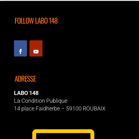
o
p
k
FOLLOW LABO 148
ADRESSE
LABO 148
La Condition Publique
14 place Faidherbe – 59100 ROUBAIX