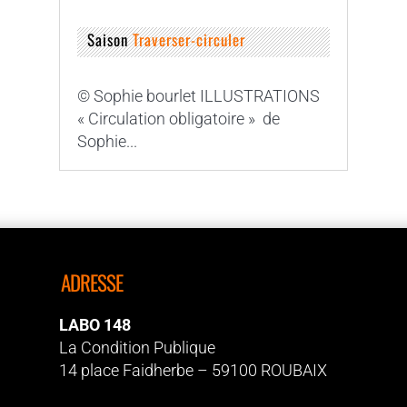
Saison
Traverser-circuler
© Sophie bourlet ILLUSTRATIONS
« Circulation obligatoire » de
Sophie...
ADRESSE
LABO 148
La Condition Publique
14 place Faidherbe – 59100 ROUBAIX