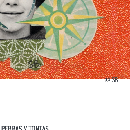
©
SB
PERRAS Y TONTAS