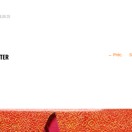
16.09.20
←
Préc.
S
NTER