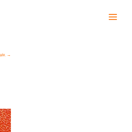
uiv.
→