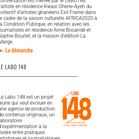
conversation est menée par le LABO148,
l’artiste en résidence Kwasi Ohene-Ayeh du
collectif d’artistes ghanéens Exit Frame dans
le cadre de la saison culturelle AFRICA2020 à
la Condition Publique, en relation avec les
journalistes en résidence Anne Bocandé et
Sophie Bourlet, et la maison d’édition La
Marge.
► La démarche
LE LABO 148
Le Labo 148 est un projet
jeune qui veut évoluer en
une agence de production
de contenus originaux, un
laboratoire
d’expérimentation à la
lisière entre pratiques
artistiques et journalistiques.