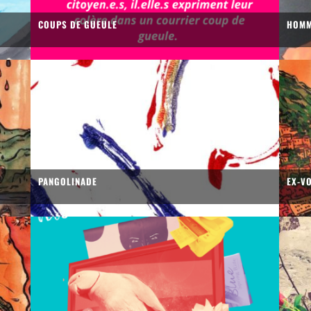
COUPS DE GUEULE
HOMM
PANGOLINADE
EX-V