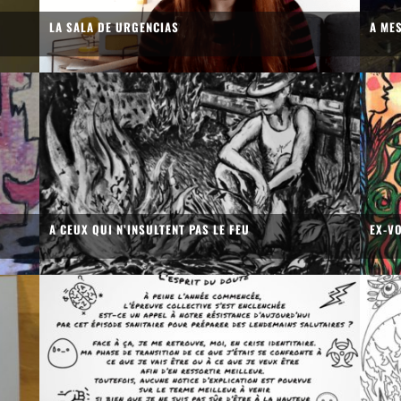
LA SALA DE URGENCIAS
A ME
A CEUX QUI N’INSULTENT PAS LE FEU
EX-V