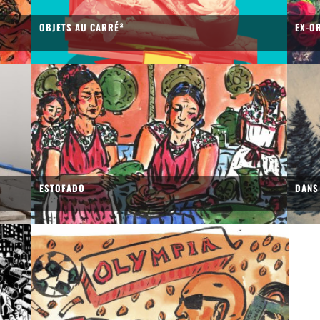
OBJETS AU CARRÉ²
EX-O
ESTOFADO
DANS