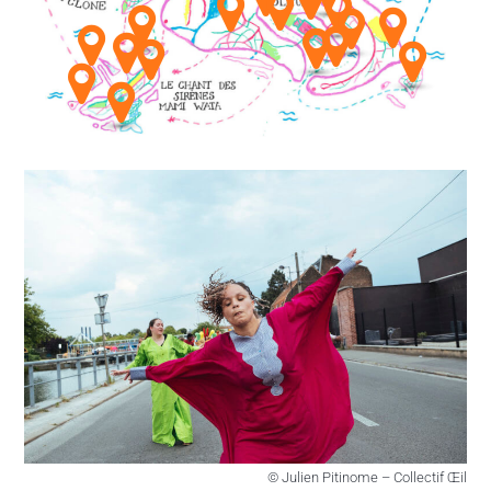
#Renco
#Le Jou
#Vu à l
#Carto
LAB
© Julien Pitinome – Collectif Œil