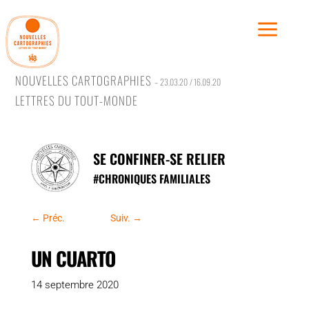
NOUVELLES CARTOGRAPHIES
– 23.03.20 / 16.09.20
LETTRES DU TOUT-MONDE
Traver
Rêver,
SE CONFINER-SE RELIER
Se conf
#
CHRONIQUES FAMILIALES
Se rac
Se rév
←
Préc.
Suiv.
→
UN CUARTO
14 septembre 2020
#Trave