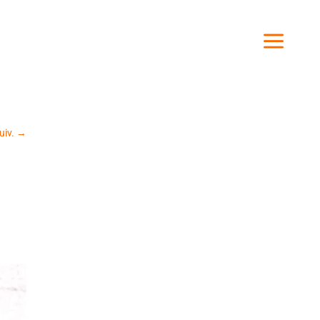
uiv.
→