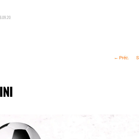
16.09.20
←
Préc.
S
INI