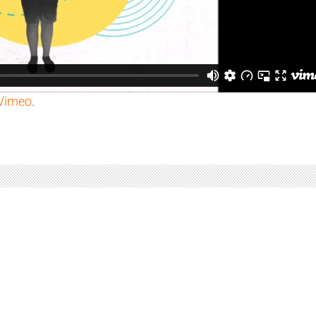
Vimeo
.
pp