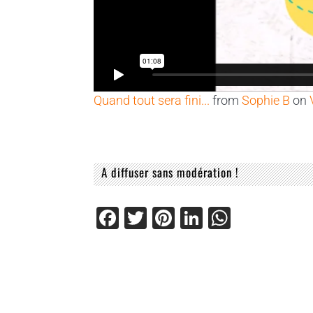
Quand tout sera fini...
from
Sophie B
on
A diffuser sans modération !
Facebook
Twitter
Pinterest
LinkedIn
WhatsA