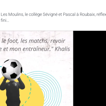
 Les Moulins, le collège Sévigné et Pascal à Roubaix, réfle
 fini…