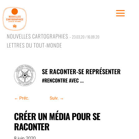
NOUVELLES CARTOGRAPHIES
– 23.03.20 / 16.09.20
LETTRES DU TOUT-MONDE
Traver
Rêver,
SE RACONTER-SE REPRÉSENTER
Se conf
#
RENCONTRE AVEC ...
Se rac
Se rév
←
Préc.
Suiv.
→
CRÉER UN MÉDIA POUR SE
RACONTER
#Trave
8 juin 2020