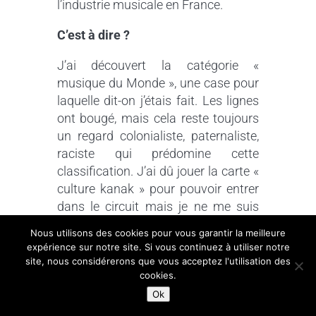
l’industrie musicale en France.
C’est à dire ?
J’ai découvert la catégorie «
musique du Monde », une case pour
laquelle dit-on j’étais fait. Les lignes
ont bougé, mais cela reste toujours
un regard colonialiste, paternaliste,
raciste qui prédomine cette
classification. J’ai dû jouer la carte «
culture kanak » pour pouvoir entrer
dans le circuit mais je ne me suis
pas senti bien, comme une
Nous utilisons des cookies pour vous garantir la meilleure
imposture, j’avais l’impression d’être
expérience sur notre site. Si vous continuez à utiliser notre
une marionnette au service du
site, nous considérerons que vous acceptez l'utilisation des
cookies.
marché colonial de la musique. Une
partie de mon discours se résume à
Ok
défaire cette vision fausse en me