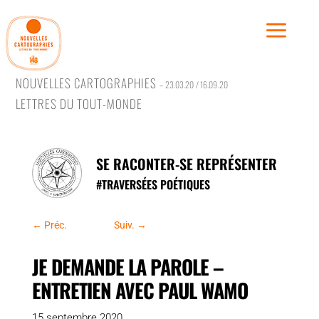
NOUVELLES CARTOGRAPHIES
– 23.03.20 / 16.09.20
LETTRES DU TOUT-MONDE
Traver
Rêver,
SE RACONTER-SE REPRÉSENTER
Se conf
#
TRAVERSÉES POÉTIQUES
Se rac
Se rév
←
Préc.
Suiv.
→
JE DEMANDE LA PAROLE –
ENTRETIEN AVEC PAUL WAMO
#Trave
15 septembre 2020