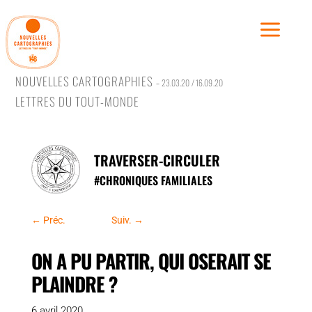
NOUVELLES CARTOGRAPHIES
– 23.03.20 / 16.09.20
LETTRES DU TOUT-MONDE
Traver
Rêver,
TRAVERSER-CIRCULER
Se conf
#
CHRONIQUES FAMILIALES
Se rac
Se rév
←
Préc.
Suiv.
→
ON A PU PARTIR, QUI OSERAIT SE
PLAINDRE ?
#Trave
6 avril 2020