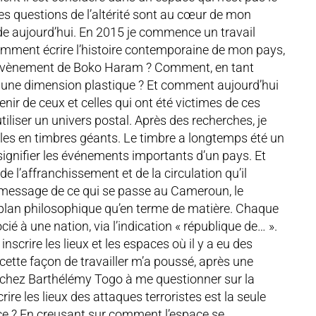
 Les questions de l’altérité sont au cœur de mon
de aujourd’hui. En 2015 je commence un travail
comment écrire l’histoire contemporaine de mon pays,
l’avènement de Boko Haram ? Comment, en tant
ns une dimension plastique ? Et comment aujourd’hui
nir de ceux et celles qui ont été victimes de ces
utiliser un univers postal. Après des recherches, je
les en timbres géants. Le timbre a longtemps été un
ignifier les événements importants d’un pays. Et
de l’affranchissement et de la circulation qu’il
le message de ce qui se passe au Cameroun, le
le plan philosophique qu’en terme de matière. Chaque
ié à une nation, via l’indication « république de… ».
inscrire les lieux et les espaces où il y a eu des
 cette façon de travailler m’a poussé, après une
 chez Barthélémy Togo à me questionner sur la
rire les lieux des attaques terroristes est la seule
ce ? En creusant sur comment l’espace se