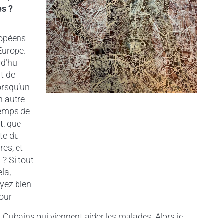
es ?
uropéens
 Europe.
rd’hui
t de
lorsqu’un
n autre
temps de
t, que
ste du
res, et
 ? Si tout
la,
yez bien
pour
s Cubains qui viennent aider les malades. Alors je