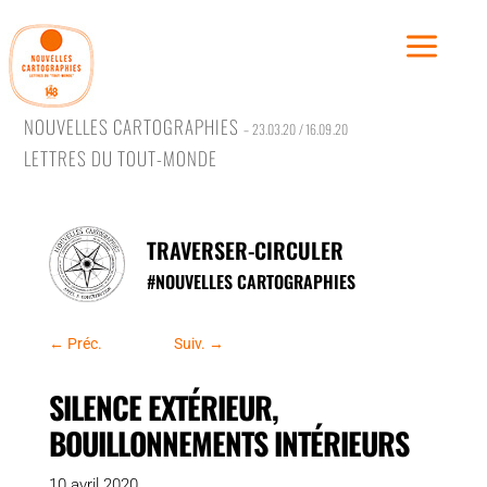
NOUVELLES CARTOGRAPHIES
– 23.03.20 / 16.09.20
LETTRES DU TOUT-MONDE
Traver
Rêver,
TRAVERSER-CIRCULER
Se conf
#
NOUVELLES CARTOGRAPHIES
Se rac
Se rév
←
Préc.
Suiv.
→
SILENCE EXTÉRIEUR,
BOUILLONNEMENTS INTÉRIEURS
#Trave
10 avril 2020